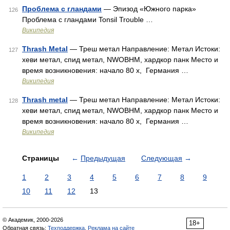
Проблема с гландами
— Эпизод «Южного парка»
126
Проблема с гландами Tonsil Trouble …
Википедия
Thrash Metal
— Треш метал Направление: Метал Истоки:
127
хеви метал, спид метал, NWOBHM, хардкор панк Место и
время возникновения: начало 80 х, Германия …
Википедия
Thrash metal
— Треш метал Направление: Метал Истоки:
128
хеви метал, спид метал, NWOBHM, хардкор панк Место и
время возникновения: начало 80 х, Германия …
Википедия
Страницы
←
Предыдущая
Следующая
→
1
2
3
4
5
6
7
8
9
10
11
12
13
© Академик, 2000-2026
18+
Обратная связь:
Техподдержка
,
Реклама на сайте