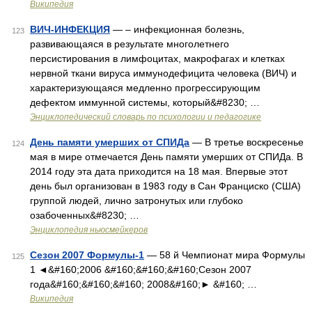
Википедия
ВИЧ-ИНФЕКЦИЯ
— – инфекционная болезнь,
123
развивающаяся в результате многолетнего
персистирования в лимфоцитах, макрофагах и клетках
нервной ткани вируса иммунодефицита человека (ВИЧ) и
характеризующаяся медленно прогрессирующим
дефектом иммунной системы, который&#8230; …
Энциклопедический словарь по психологии и педагогике
День памяти умерших от СПИДа
— В третье воскресенье
124
мая в мире отмечается День памяти умерших от СПИДа. В
2014 году эта дата приходится на 18 мая. Впервые этот
день был организован в 1983 году в Сан Франциско (США)
группой людей, лично затронутых или глубоко
озабоченных&#8230; …
Энциклопедия ньюсмейкеров
Сезон 2007 Формулы-1
— 58 й Чемпионат мира Формулы
125
1 ◄&#160;2006 &#160;&#160;&#160;Сезон 2007
года&#160;&#160;&#160; 2008&#160;► &#160; …
Википедия